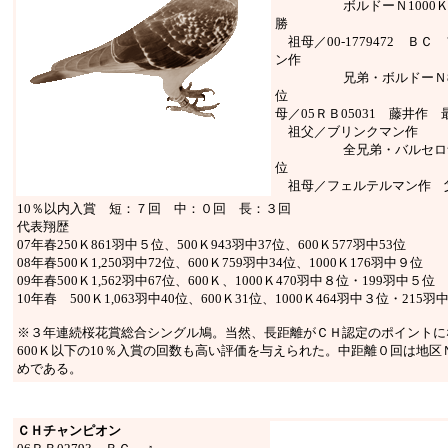
ボルドーＮ1000Ｋ5,
勝
祖母／00-1779472 Ｂ
ン作
兄弟・ボルドーＮ8,8
位
母／05ＲＢ05031 藤井作
祖父／ブリンクマン作
全兄弟・バルセロナＮ
位
祖母／フェルテルマン作 父・
10％以内入賞 短：７回 中：０回 長：３回
代表翔歴
07年春250Ｋ861羽中５位、500Ｋ943羽中37位、600Ｋ577羽中53位
08年春500Ｋ1,250羽中72位、600Ｋ759羽中34位、1000Ｋ176羽中９位
09年春500Ｋ1,562羽中67位、600Ｋ、1000Ｋ470羽中８位・199羽中５位
10年春 500Ｋ1,063羽中40位、600Ｋ31位、1000Ｋ464羽中３位・215羽
※３年連続桜花賞総合シングル鳩。当然、長距離がＣＨ認定のポイントに
600Ｋ以下の10％入賞の回数も高い評価を与えられた。中距離０回は地区Ｎ
めである。
ＣＨチャンピオン