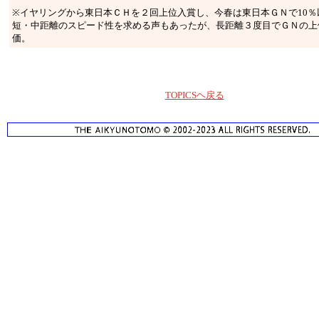
※イヤリングから東日本ＣＨを２回上位入賞し、今春は東日本ＧＮで10％
短・中距離のスピード性を求める声もあったが、長距離３度目でＧＮの上
価。
TOPICSヘ戻る