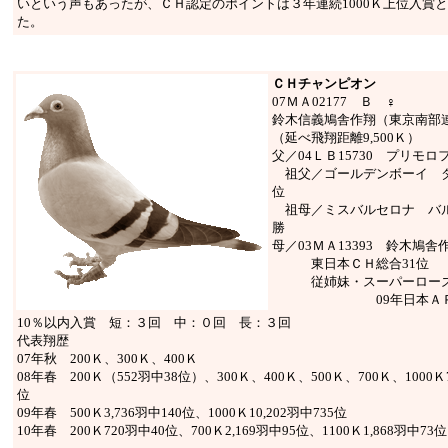
いという声もあったが、ＣＨ認定のポイントは３年連続1000Ｋ上位入賞
た。
ＣＨチャンピオン
07ＭＡ02177 Ｂ ♀
鈴木信義鳩舎作翔（東京南部
（延べ飛翔距離9,500Ｋ）
父／04ＬＢ15730 プリモロ
祖父／ゴールデンボーイ 
位
祖母／ミスバルセロナ バ
勝
母／03ＭＡ13393 鈴木鳩舎
東日本ＣＨ総合31位
従姉妹・スーパーロー
09年日本ＡＰ賞
10％以内入賞 短：３回 中：０回 長：３回
代表翔歴
07年秋 200Ｋ、300Ｋ、400Ｋ
08年春 200Ｋ（552羽中38位）、300Ｋ、400Ｋ、500Ｋ、700Ｋ、1000Ｋ7
位
09年春 500Ｋ3,736羽中140位、1000Ｋ10,202羽中735位
10年春 200Ｋ720羽中40位、700Ｋ2,169羽中95位、1100Ｋ1,868羽中73位