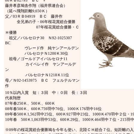
06ＲＢ02793 ＢＣ ♂
藤井孝彦鳩舎作翔（福井県連合会）
（延べ飛翔距離9,650Ｋ）
父／03ＲＢ04919 ＢＣ 藤井作
全兄弟の子・06年桜花賞総合優勝
07年桜花賞総合優勝・Ｃ
Ｈ優勝
祖父／バルセロナ30 Ｎ92-1025307
BC
ヴレード作 純ヤンアールデン
バルセロナＮ1200Ｋ30位
祖母／ゴールドアイバルセロナ11
カイペレイ作 ヤンアールデ
ン
バルセロナＮ1218Ｋ11位
母／Ｎ02-1453975 ＢＣ フェルテルマン
作
10％以内入賞 短：３回 中：０回 長：３回
代表翔歴
07年春250Ｋ、500Ｋ、600Ｋ
08年春500Ｋ、600Ｋ759羽中76位、1000Ｋ176羽中16位
09年春500Ｋ1,562羽中25位、600Ｋ927羽中23位、1000Ｋ470羽中２位・
10年春 500Ｋ1,063羽中53位、600Ｋ29位、1000Ｋ464羽中７位・215羽
※09年の桜花賞総合優勝鳩を今年も使い、北陸ＣＨ総合７位。短距離の