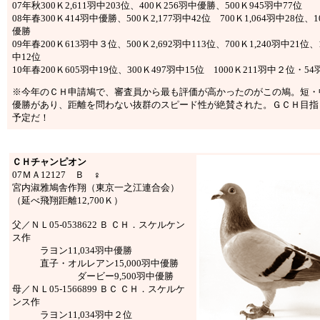
07年秋300Ｋ2,611羽中203位、400Ｋ256羽中優勝、500Ｋ945羽中77位
08年春300Ｋ414羽中優勝、500Ｋ2,177羽中42位 700Ｋ1,064羽中28位、1
優勝
09年春200Ｋ613羽中３位、500Ｋ2,692羽中113位、700Ｋ1,240羽中21位、
中12位
10年春200Ｋ605羽中19位、300Ｋ497羽中15位 1000Ｋ211羽中２位・5
※今年のＣＨ申請鳩で、審査員から最も評価が高かったのがこの鳩。短・
優勝があり、距離を問わない抜群のスピード性が絶賛された。ＧＣＨ目指
予定だ！
ＣＨチャンピオン
07ＭＡ12127 Ｂ ♀
宮内淑雅鳩舎作翔（東京一之江連合会）
（延べ飛翔距離12,700Ｋ）
父／ＮＬ05-0538622 Ｂ ＣＨ．スケルケン
ス作
ラヨン11,034羽中優勝
直子・オルレアン15,000羽中優勝
ダービー9,500羽中優勝
母／ＮＬ05-1566899 ＢＣ ＣＨ．スケルケ
ンス作
ラヨン11,034羽中２位