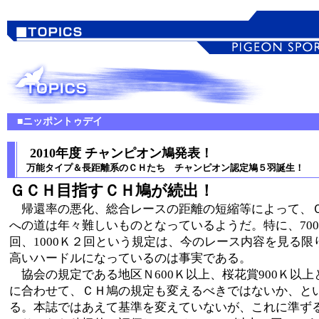
■ニッポントゥデイ
2010年度 チャンピオン鳩発表！
万能タイプ＆長距離系のＣＨたち チャンピオン認定鳩５羽誕生！
ＧＣＨ目指すＣＨ鳩が続出！
帰還率の悪化、総合レースの距離の短縮等によって、
への道は年々難しいものとなっているようだ。特に、70
回、1000Ｋ２回という規定は、今のレース内容を見る限
高いハードルになっているのは事実である。
協会の規定である地区Ｎ600Ｋ以上、桜花賞900Ｋ以上
に合わせて、ＣＨ鳩の規定も変えるべきではないか、と
る。本誌ではあえて基準を変えていないが、これに準ず