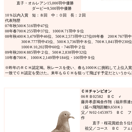
直子・オルレアン15,000羽中優勝
ダービー9,500羽中優勝
10％以内入賞 短：８回 中：０回 長：２回
代表翔歴
07年秋500Ｋ516羽中47位
08年春700Ｋ255羽中37位、1000Ｋ71羽中９位
08年秋400Ｋ3,479羽中46位、500Ｋ2,573羽中127位09年春 200Ｋ767羽
300Ｋ777羽中45位、500Ｋ3,736羽中８位、700Ｋ1,841羽中230位
1000Ｋ10,202羽中60位・746羽中２位
09年秋200Ｋ885羽中２位、500Ｋ2,838羽中32位
10年春700Ｋ、1000Ｋ2,149羽中184位・100羽中９位
※昨年のＲＣＨ認定鳩。秋レースを使い、春も1000Ｋに挑戦して上位入
一致でＣＨ認定を受けた。来年もＧＣＨを狙って飛ばす予定だというから
ＣＨチャンピオン
06ＲＢ02582 ＢＣ ♂
藤井孝彦鳩舎作翔（福井県連
（延べ飛翔距離9,650Ｋ）
父／Ｎ02-1453975 ＢＣ
作
直子・桜花賞総合５位
祖父／コース ＢＣ フェ