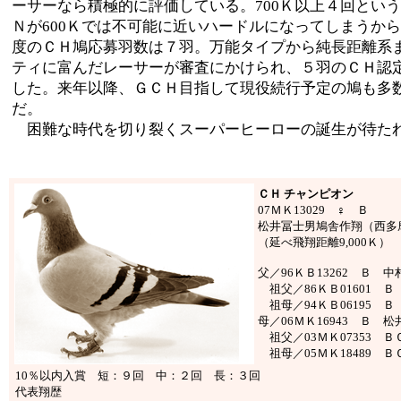
ーサーなら積極的に評価している。700Ｋ以上４回とい
Ｎが600Ｋでは不可能に近いハードルになってしまうか
度のＣＨ鳩応募羽数は７羽。万能タイプから純長距離系
ティに富んだレーサーが審査にかけられ、５羽のＣＨ認
した。来年以降、ＧＣＨ目指して現役続行予定の鳩も多
だ。
困難な時代を切り裂くスーパーヒーローの誕生が待た
ＣＨ チャンピオン
07ＭＫ13029 ♀ Ｂ
松井冨士男鳩舎作翔（西多
（延べ飛翔距離9,000Ｋ）
父／96ＫＢ13262 Ｂ 
祖父／86ＫＢ01601 
祖母／94ＫＢ06195 
母／06ＭＫ16943 Ｂ 
祖父／03ＭＫ07353 
祖母／05ＭＫ18489 
10％以内入賞 短：９回 中：２回 長：３回
代表翔歴