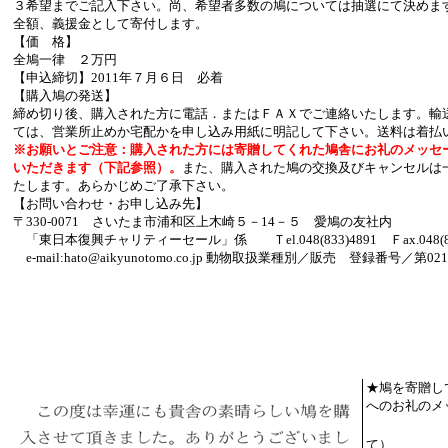
３希
望までご記入下さい。
尚、希望者多数の鳩については抽選にて決めま
全額、義援金として寄付します。
【価 格】
全鳩一律 ２万円
【申込締切】2011年７月６日 必着
【購入鳩の発送】
締め切り後、購入された方に電話．またはＦＡＸでご連絡いたします。輸
ては、営業所止めか宅配かを申し込み用紙に明記して下さい。送料は着払
※お願いとご注意：購入された方には寄贈してくれた鳩舎にお礼のメッセ
いただきます（下記参照）。
また、購入された鳩の交換及びキャンセルは
たします。あらかじめご了承下さい。
【お問い合わせ・お申し込み先】
〒330-0071 さいたま市浦和区上木崎５－14－５ 愛鳩の友社内
「東日本復興チャリティーセール」係 Ｔel.048(833)4891 Ｆax.048(83
e-mail:hato@aikyunotomo.co.jp 動物取扱業種別／販売 登録番号／第02
★鳩を寄贈し
へのお礼のメ
（一
て）