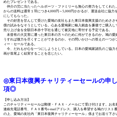
めたプレゼントである。
仲介の労に当たったヘルボーツ・ファミリーも無心の努力をしてくれた
からの送料は通常１羽につき4,000円～5,000円かかるが、運送会社に協
にしてもらった。
その好意を甘んじて受けた愛鳩の友社もまた東日本復興支援のためささ
償の試みをなそうとしている。心ある愛鳩家に輸入銘血を廉価でご購入し
売り上げ金を全額日本赤十字社を通じて被災地に寄付する予定である。
未曾有の大災害に遭った東日本の方々のために何ができるのか。鳩の愛
うすれば微力を尽くすことができるのか。その問いかけへの答えの一つが
ィー・セールである。
今、だれもが心を一つにしようとしている。日本の愛鳩家諸氏のご協力
画が首尾よく結実することを念じたい。
◎東日本復興チャリティーセールの申
項◎
【申し込み方法】
このチャリティーセールは郵便・ＦＡＸ・メールにて受け付けます。お名
連絡先電話番号、ＦＡＸ番号e-mailアドレス、購入を希望する鳩のリスト
の上、愛鳩の友社内「東日本復興チャリティーセール」係までお送り下さ