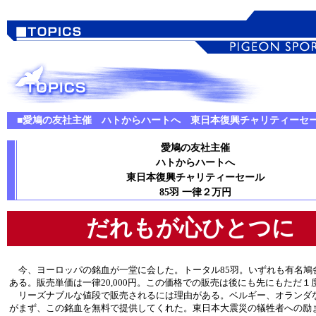
■愛鳩の友社主催 ハトからハートへ 東日本復興チャリティーセ
愛鳩の友社主催
ハトからハートへ
東日本復興チャリティーセール
85羽 一律２万円
だれもが心ひとつに
今、ヨーロッパの銘血が一堂に会した。トータル85羽。いずれも有名鳩
ある。販売単価は一律20,000円。この価格での販売は後にも先にもただ１
リーズナブルな値段で販売されるには理由がある。ベルギー、オランダ
がまず、この銘血を無料で提供してくれた。東日本大震災の犠牲者への励