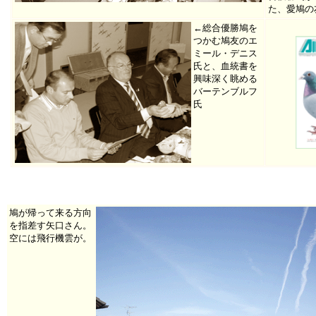
た、愛鳩の
←総合優勝鳩を
つかむ鳩友のエ
ミール・デニス
氏と、血統書を
興味深く眺める
バーテンブルフ
氏
鳩が帰って来る方向
を指差す矢口さん。
空には飛行機雲が。