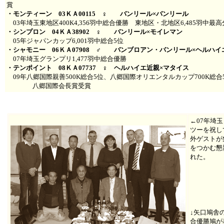
賞
・モンティーン 03ＫＡ00115 ♀ バンリール×バンリール
03年埼玉東地区400K4,356羽中総合優勝 東地区・北地区6,485羽中最
・シンプロン 04ＫＡ38902 ♀ バンリール×モイレマン
05年ジャパンカップ6,001羽中総合5位
・シャモニー 06ＫＡ07908 ♂ バンブロアン・バンリール×ヘルハイエ
07年埼玉グランプリ1,477羽中総合優勝
・テンポイント 08ＫＡ07737 ♀ ヘルハイエ近親×マタイス
09年八郷国際親善500K総合5位、八郷国際オリエンタルカップ700K総合
八郷国際会長賞受賞
←07年埼
ツーを祝し
外ゲストが
をつかむ懇
れた。
↓矢口鳩舎
合優勝鳩が