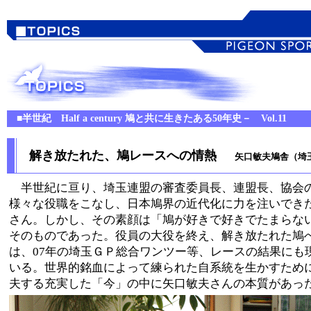
■
半世紀
Half a century 鳩と共に生きたある50年史－ Vol.11
解き放たれた、鳩レースへの情熱
矢口敏夫鳩舎（埼玉
半世紀に亘り、埼玉連盟の審査委員長、連盟長、協会
様々な役職をこなし、日本鳩界の近代化に力を注いでき
さん。しかし、その素顔は「鳩が好きで好きでたまらな
そのものであった。役員の大役を終え、解き放たれた鳩
は、07年の埼玉ＧＰ総合ワンツー等、レースの結果にも
いる。世界的銘血によって練られた自系統を生かすため
夫する充実した「今」の中に矢口敏夫さんの本質があっ