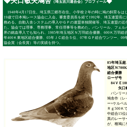
◆
矢口敏夫鳩舎
◆
（埼玉吉川連合会）プロフィール
1948年4月17日生。埼玉県三郷市在住。小学校２年の時に鳩の飼育をはじ
19歳で日本鳩レース協会に入会。審査委員長を経て1992年、埼玉連盟長に
務める。自動入舎システムの導入やＧＰの連盟単独開催等、埼玉連盟の近
た。協会では理事、専務理事、常任理事等を務めた。バンリール、フェル
界の銘血導入でも知られ、1985年埼玉地区Ｎ万羽総合優勝、600Ｋ万羽総
年400Ｋ東地区総合優勝、05年ＪＣ総合５位、07年ＧＰ総合ワンツー、0
協会賞（会長賞）等の実績を持つ。
85年埼玉超
地区Ｎ700K
総合優勝
ローザ号
84ＶＥ10
矢口敏
バンリール
鳩舎作（レ
ー×ケルペ
Ｒｇ500Ｋで
中総合15
異のレーサ
が、種鳩に