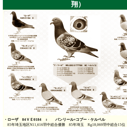
翔）
・ローザ 84ＶＥ0184 ♀ バンリール×コブー・ケルペル
85年埼玉地区N11,616羽中総合優勝 85年埼玉 Rg18,069羽中総合1