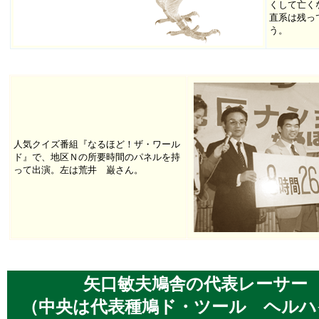
くして亡く
直系は残っ
う。
人気クイズ番組『なるほど！ザ・ワール
ド』で、地区Ｎの所要時間のパネルを持
って出演。左は荒井 巌さん。
矢口敏夫鳩舎の代表レーサー
（中央は代表種鳩ド・ツール ヘルハ