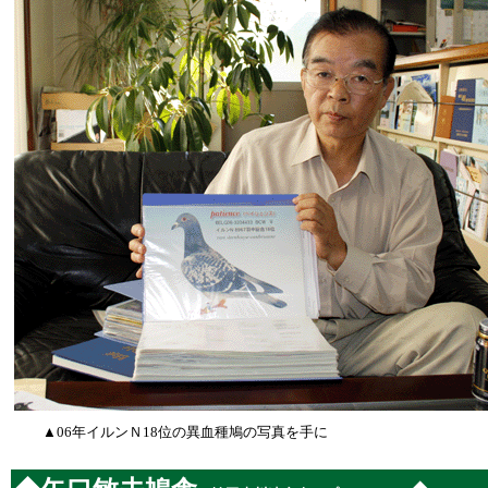
▲06年イルンＮ18位の異血種鳩の写真を手に