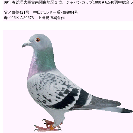
09年春総理大臣賞南関東地区１位、ジャパンカップ1000Ｋ6,540羽中総合
父／白鶴421号 中田ボルドー系×白鶴04号
母／06ＫＡ30678 上田規博鳩舎作