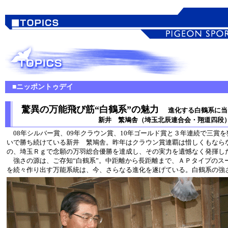
■ニッポントゥデイ
驚異の万能飛び筋“白鶴系”の魅力
進化する白鶴系に当
新井 繁鳩舎（埼玉北辰連合会・翔道四段
08年シルバー賞、09年クラウン賞、10年ゴールド賞と３年連続で三賞
いで勝ち続けている新井 繁鳩舎。昨年はクラウン賞連覇は惜しくもなら
の、埼玉Ｒｇで念願の万羽総合優勝を達成し、その実力を遺憾なく発揮し
強さの源は、ご存知“白鶴系”。中距離から長距離まで、ＡＰタイプのス
を続々作り出す万能系統は、今、さらなる進化を遂げている。白鶴系の強