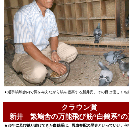
▲選手鳩鳩舎内で餌を与えながら鳩を観察する新井氏。その目は優しくも
クラウン賞
新井 繁鳩舎の万能飛び筋“白鶴系”の
★30年に及び練り続けてきた白鶴系は、異血交配の歴史といっていい。何