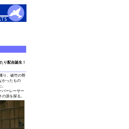
たり配合誕生！
）
を獲り、破竹の勢
なかったもの
た。
ーパーレーサー
さの源を探る。