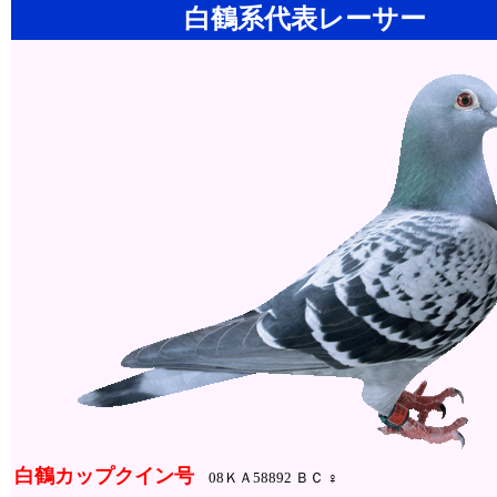
白鶴系代表レーサー
白鶴カップクイン号
08ＫＡ58892 ＢＣ ♀