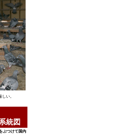
厳しい。
系統図
をぶつけて国内