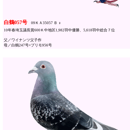
白鶴057号
09ＫＡ35057 Ｂ ♀
10年春埼玉議長賞600Ｋ中地区1,982羽中優勝、5,618羽中総合７位
父／ワイナンツ父子作
母／白鶴247号×プリモ956号