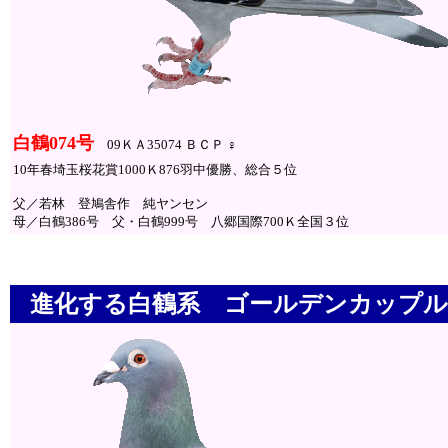
白鶴074号
09ＫＡ35074 ＢＣＰ ♀
10年春埼玉桜花賞1000Ｋ876羽中優勝、総合５位
父／若林 登鳩舎作 純ヤンセン
母／白鶴386号 父・白鶴999号 八郷国際700Ｋ全国３位
進化する白鶴系 ゴールデンカップル