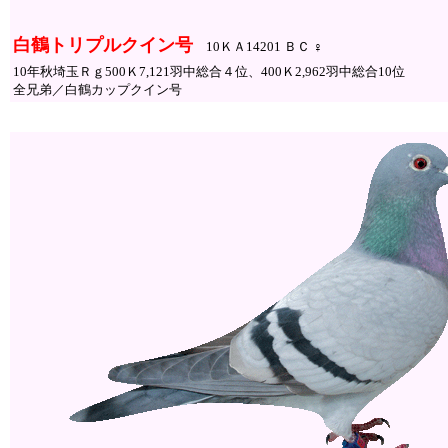
白鶴トリプルクイン号
10ＫＡ14201 ＢＣ ♀
10年秋埼玉Ｒｇ500Ｋ7,121羽中総合４位、400Ｋ2,962羽中総合10位
全兄弟／白鶴カップクイン号