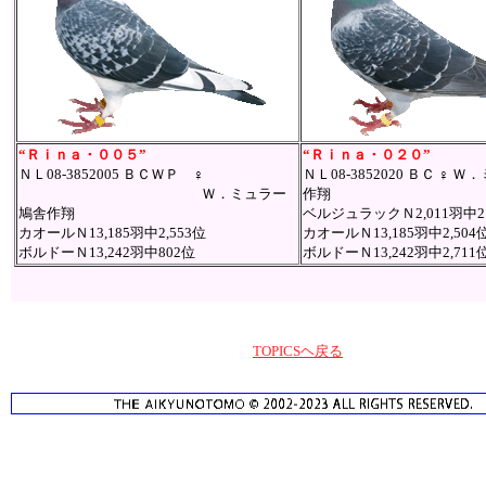
“Ｒｉｎａ・００５”
“Ｒｉｎａ・０２０”
ＮＬ08-3852005 ＢＣＷＰ ♀
ＮＬ08-3852020 ＢＣ ♀ 
Ｗ．ミュラー
作翔
鳩舎作翔
ベルジュラックＮ2,011羽中2
カオールＮ13,185羽中2,553位
カオールＮ13,185羽中2,504
ボルドーＮ13,242羽中802位
ボルドーＮ13,242羽中2,711
TOPICSヘ戻る