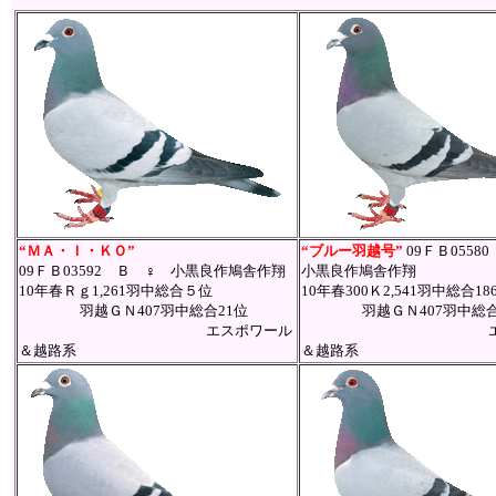
“ＭＡ・Ｉ・ＫＯ”
“ブルー羽越号”
09ＦＢ0558
09ＦＢ03592 Ｂ ♀ 小黒良作鳩舎作翔
小黒良作鳩舎作翔
10年春Ｒｇ1,261羽中総合５位
10年春300Ｋ2,541羽中総合18
羽越ＧＮ407羽中総合21位
羽越ＧＮ407羽中総合
エスポワール
エスポワ
＆越路系
＆越路系