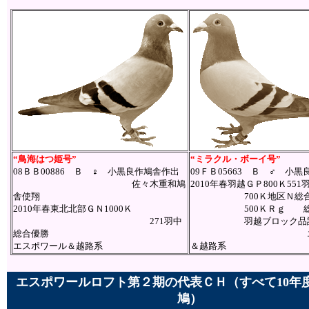
“鳥海はつ姫号”
“ミラクル・ボーイ号”
08ＢＢ00886 Ｂ ♀ 小黒良作鳩舎作出
09ＦＢ05663 Ｂ ♂ 小
佐々木重和鳩
2010年春羽越ＧＰ800Ｋ55
舎使翔
700Ｋ地区Ｎ総合1
2010年春東北北部ＧＮ1000Ｋ
500ＫＲｇ 総合
271羽中
羽越ブロック品評会
総合優勝
エスポワ
エスポワール＆越路系
＆越路系
エスポワールロフト第２期の代表ＣＨ（すべて10年
鳩）