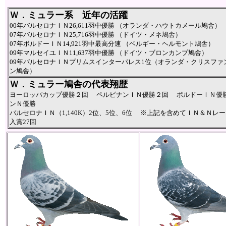
Ｗ．ミュラー系 近年の活躍
00年バルセロナＩＮ26,611羽中優勝 （オランダ・ハウトカメール鳩舎）
07年バルセロナＩＮ25,716羽中優勝 （ドイツ・メネ鳩舎）
07年ボルドーＩＮ14,921羽中最高分速 （ベルギー・ヘルモント鳩舎）
09年マルセイユＩＮ11,637羽中優勝 （ドイツ・ブロンカンプ鳩舎）
09年バルセロナＩＮプリムスインターパレス1位（オランダ・クリスファ
ン鳩舎）
Ｗ．ミュラー鳩舎の代表翔歴
ヨーロッパカップ優勝２回 ペルピナンＩＮ優勝２回 ボルドーＩＮ優
ンＮ優勝
バルセロナＩＮ（1,140K）2位、5位、6位 ※上記を含めてＩＮ＆Ｎレー
入賞27回