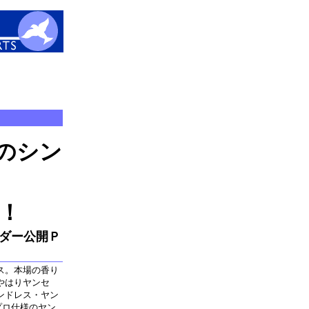
のシン
！
ーダー公開Ｐ
ス。本場の香り
やはりヤンセ
ンドレス・ヤン
プロ仕様のヤン