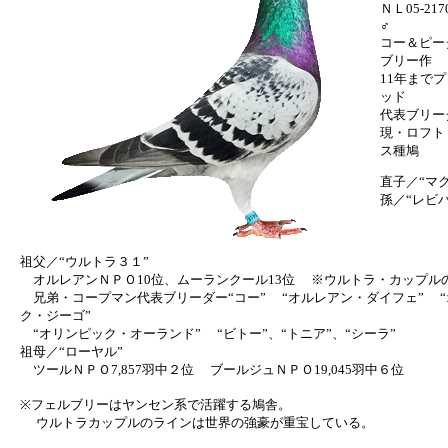
ＮＬ05-21
♂
コー＆ピー
ブリー作
11年まで
ッド
代表ブリー
現・ロフト
ス種鳩
直子／“マ
孫／“レビバ
祖父／“ウルトラ３１”
オルレアンＮＰＯ10位、ムーランクール13位 ※ウルトラ・カップル
兄弟・コープマン代表ブリーダー“コー” “オルレアン・ダイフェ” “
ク・ジーゴ”
“オリンピック・オーランド” “ビトー”、“トニア”、“シーラ”
祖母／“ローヤル”
ツールＮＰＯ7,857羽中２位 ブールジュＮＰＯ19,045羽中６位
※フェルブリーはヤンセン系で活躍する鳩舎。
ウルトラカップルのラインは世界の強豪が重宝している。