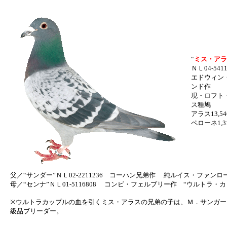
“
ミス・アラ
ＮＬ04-5411
エドウィン
ンド作
現・ロフト
ス種鳩
アラス13,5
ペローネ1,3
父／“サンダー”ＮＬ02-2211236 コーハン兄弟作 純ルイス・ファンロ
母／“センナ”ＮＬ01-5116808 コンビ・フェルブリー作 “ウルトラ・
※ウルトラカップルの血を引くミス・アラスの兄弟の子は、Ｍ．サンガー
級品ブリーダー。