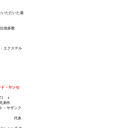
をいただいた最
Ｋ２位他多数
ン・エクステル
ンド・ヤンセ
9872 ♀
兄弟作
ト・サザンク
代表