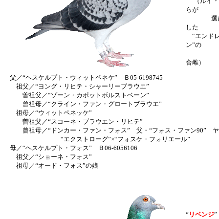
（ルイ・
らが
選び抜
した
“エンドレ
ン”の
指
合雌）
父／“ヘスケルプト・ウィットペネケ” Ｂ05-6198745
祖父／“ヨング・リヒテ・シャーリーブラウエ”
曽祖父／“ゾーン・カポットボルストベーン”
曾祖母／“クライン・ファン・グロートブラウエ”
祖母／“ウィットペネッケ”
曽祖父／“スコーネ・ブラウエン・リヒテ”
曾祖母／“ドンカー・ファン・フォス” 父・“フォス・ファン90” 
“エクストローグ”×“フォスケ・フォリエール”
母／“ヘスケルプト・フォス” Ｂ06-6056106
祖父／“ショーネ・フォス”
祖母／“オード・フォス”の娘
“
リベンジ
”