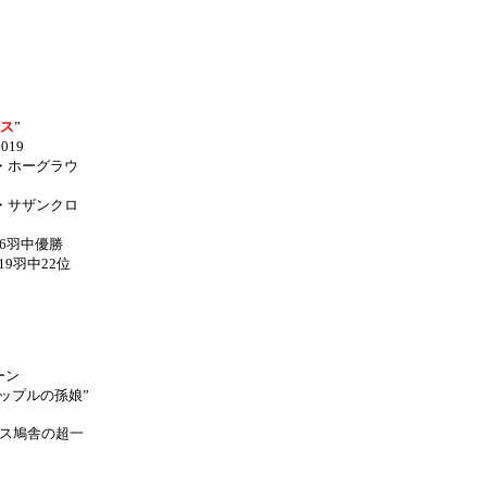
ス
”
019
・ホーグラウ
・サザンクロ
46羽中優勝
19羽中22位
ーン
カップルの孫娘”
ス鳩舎の超一