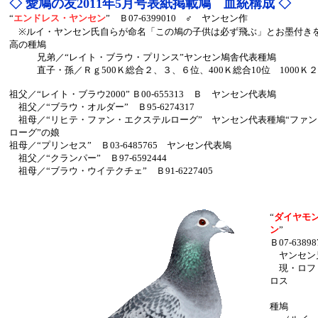
◇ 愛鳩の友2011年5月号表紙掲載鳩 血統構成 ◇
“
エンドレス・ヤンセン
” Ｂ07-6399010 ♂ ヤンセン作
※ルイ・ヤンセン氏自らが命名「この鳩の子供は必ず飛ぶ」とお墨付き
高の種鳩
兄弟／“レイト・ブラウ・プリンス”ヤンセン鳩舎代表種鳩
直子・孫／Ｒｇ500Ｋ総合２、３、６位、400Ｋ総合10位 1000
祖父／“レイト・ブラウ2000” Ｂ00-655313 Ｂ ヤンセン代表鳩
祖父／“ブラウ・オルダー” Ｂ95-6274317
祖母／“リヒテ・ファン・エクステルローグ” ヤンセン代表種鳩“ファ
ローグ”の娘
祖母／“プリンセス” Ｂ03-6485765 ヤンセン代表鳩
祖父／“クランパー” Ｂ97-6592444
祖母／“ブラウ・ウイテクチェ” Ｂ91-6227405
“
ダイヤモ
ン
”
Ｂ07-638
ヤンセン
現・ロフ
ロス
種鳩