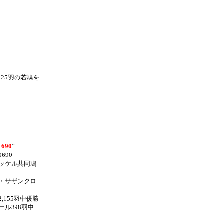
25羽の若鳩を
690
”
90690
ッケル共同鳩
・サザンクロ
,155羽中優勝
ール398羽中