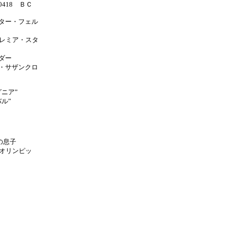
70418 ＢＣ
ター・フェル
プレミア・スタ
ダー
・サザンクロ
グニア”
ル”
の息子
オリンピッ