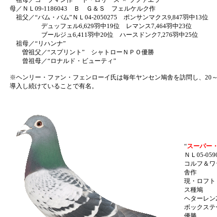
母／ＮＬ09-1186043 Ｂ Ｇ＆Ｓ フェルケルク作
祖父／“バム・バム”ＮＬ04-2050275 ポンサンマクス9,847羽中13位
デュッフェル6,629羽中19位 レマンス7,464羽中23位
ブールジュ6,411羽中20位 ハースドンク7,276羽中25位
祖母／“リハンナ”
曽祖父／“スプリント” シャトローＮＰＯ優勝
曾祖母／“ロナルド・ビューティ”
※ヘンリー・ファン・フェンローイ氏は毎年ヤンセン鳩舎を訪問し、20～
導入し続けていることで有名。
“
スーパー・
ＮＬ05-05
コルフ＆ワ
舎作
現・ロフト
ス種鳩
ヘターレン2
ボックステ
優勝