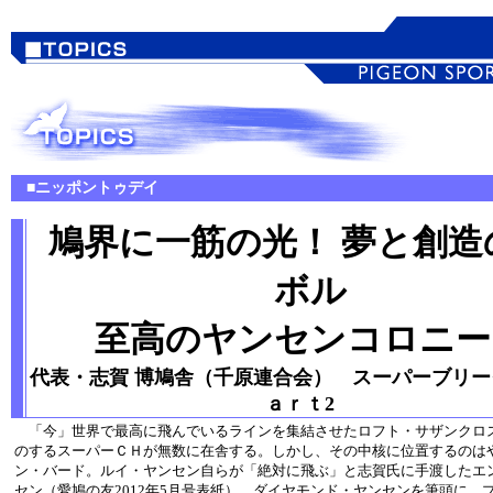
■ニッポントゥデイ
鳩界に一筋の光！ 夢と創造
ボル
至高のヤンセンコロニー
代表・志賀 博鳩舎（千原連合会） スーパーブリ
ａｒｔ2
「今」世界で最高に飛んでいるラインを集結させたロフト・サザンクロ
のするスーパーＣＨが無数に在舎する。しかし、その中核に位置するのは
ン・バード。ルイ・ヤンセン自らが「絶対に飛ぶ」と志賀氏に手渡したエ
セン（愛鳩の友2012年5月号表紙）、ダイヤモンド・ヤンセンを筆頭に、