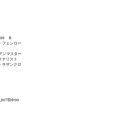
889 Ｂ
・フェンロー
ジアンマスター
イナリスト
・サザンクロ
07羽中99