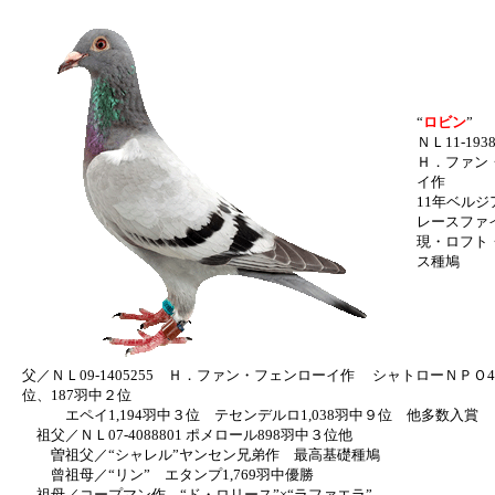
“
ロビン
”
ＮＬ11-193
Ｈ．ファン
イ作
11年ベル
レースファ
現・ロフト
ス種鳩
父／ＮＬ09-1405255 Ｈ．ファン・フェンローイ作 シャトローＮＰＯ4,8
位、187羽中２位
エペイ1,194羽中３位 テセンデルロ1,038羽中９位 他多数入賞
祖父／ＮＬ07-4088801 ポメロール898羽中３位他
曽祖父／“シャレル”ヤンセン兄弟作 最高基礎種鳩
曾祖母／“リン” エタンプ1,769羽中優勝
祖母／コープマン作 “ド・ロリース”×“ラファエラ”