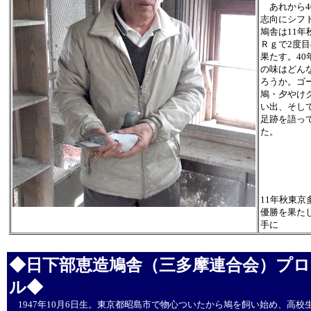
あれから4
志向にシフ
鳩舎は11年
Ｒｇで2度
果たす。40
の味はどん
ろうか。ゴ
鳩・夕やけ
い出、そし
足跡を語っ
た。
11年秋東京
優勝を果た
手に
◆日下部恵造鳩舎（三多摩連合会）プ
ル◆
1947年10月6日生。東京都昭島市で物心ついたから鳩を飼い始め、高校