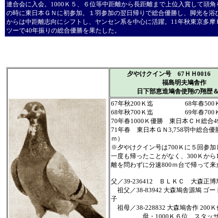
連合会に入会。1000Ｋ５、６位等中距離から長距離まで上位入賞して頭角
の時に東日本ＧＮに初参加。１羽参加の翌日帰りで総合優勝し、脚光を浴び
からは中距離志向にシフトし、ヤンセン系を中心に活躍。11年秋東京多摩
ツーで40年振りの総合優勝を果たした。
夕やけクイン号 67ＨＨ001
福島明夫鳩舎作
日下部恵造鳩舎使翔の翔歴
67年秋200Ｋ迄 68年春500
68年秋700Ｋ迄 69年春700
70年春1000Ｋ優勝 東日本ＣＨ総合4
71年春 東日本ＧＮ3,758羽中総合優
ｍ）
※夕やけクイン号は700Ｋに５回参
一度も帰ったことがなく、300Ｋから1
離を問わずに分速800ｍ台で帰って来
父／39-236412 ＢＬＫＣ 大森正
祖父／38-83942 大森鳩舎源鳩 ゴ
子
祖母／38-228832 大森鳩舎作 200
母・1000Ｋ６位 スタッサ