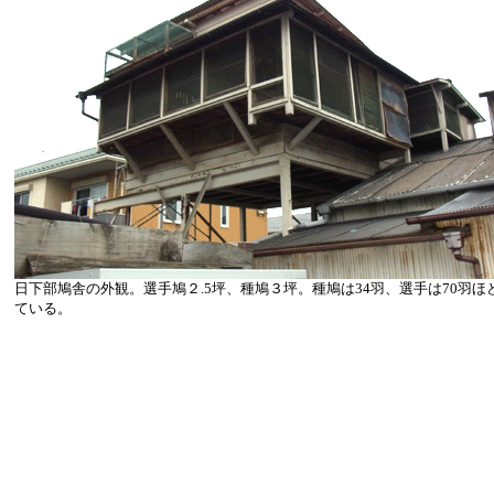
日下部鳩舎の外観。選手鳩２.5坪、種鳩３坪。種鳩は34羽、選手は70羽ほ
ている。