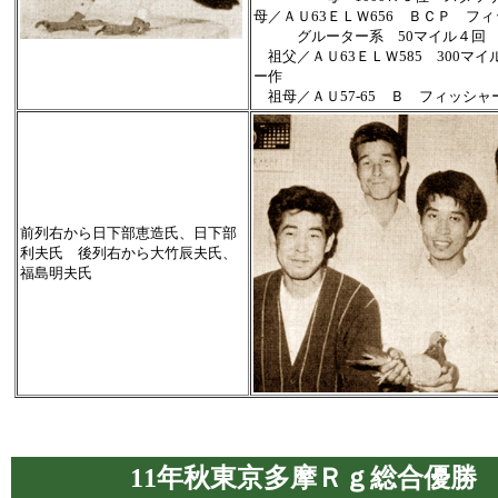
母／ＡＵ63ＥＬＷ656 ＢＣＰ フ
グルーター系 50マイル４回
祖父／ＡＵ63ＥＬＷ585 300マイ
ー作
祖母／ＡＵ57-65 Ｂ フィッシャ
前列右から日下部恵造氏、日下部
利夫氏 後列右から大竹辰夫氏、
福島明夫氏
11年秋東京多摩Ｒｇ総合優勝