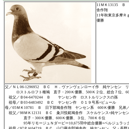
11ＭＫ13135 
舎作翔
11年秋東京多摩Ｒｇ
優勝
父／ＮＬ06-1296952 ＢＣ Ｈ．ヴァンヴェンローイ作 純ヤンセン 
ロストルロフト種鳩 直子・200Ｋ優勝、500Ｋ２位、総合７位、600
祖父／Ｂ04-6470244 Ｂ ヤンセン作 ロストルリンクスの孫
祖母／Ｂ03-6483492 ＢＣ ヤンセン作 ０１９号系×ビュール
母／05ＭＫ10781 Ｂ 日下部鳩舎作翔 ヤンセン系 600Ｋ優勝 兄弟／
祖父／98ＭＫ12131 ＢＣ 粂川悦範鳩舎作 スケルケンス×純ヤンセ
直子・300Ｋ優勝、600Ｋ優勝、３位、700Ｋ６位
95年リモージュＮダービー10,675羽中総合優勝×ベルジュラッ
祖母／97ＰＨ04719 ＢＣ 山口藤吉郎鳩舎作 純ヤンセン 父・長野