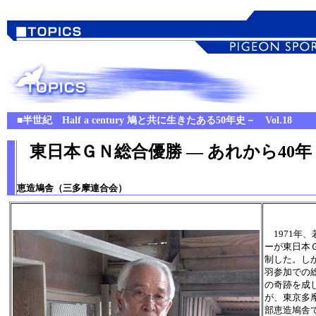
■
半世紀
Half a century 鳩と共に生きたある50年史－ Vol.18
東日本ＧＮ総合優勝 ― あれから40年
恵造鳩舎（三多摩連合会）
1971年、
ーが東日本
制した。し
羽参加での
の奇跡を成
が、東京多
部恵造鳩舎