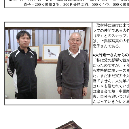
直子・200Ｋ優勝２羽、300Ｋ優勝２羽、500Ｋ４位、600Ｋ優
←取材時に遊びに来
ラブの仲間である大
（左）とのスナップ
は、上掲載写真の大
息子さんである。
●
大竹進一さんからの
「私は父の影響で昔
だったのですが、７年
ら本格的に鳩レース
た。まだまだ実力不
勝てません。大先輩
はＧＮも勝たれてい
は連合会で短・中距
舎。自分も追いつけ
んばっていきたいと