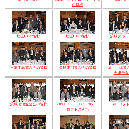
の皆様
地区CHの皆様
地区CHの皆様
茨城グルー
三浦半島連合会の皆様
多摩東部連合会の皆様
千葉 上総連
央連合会
茨城涸沼連合会の皆様
VIPロフト・リバーサイド
VIPロフ
ロフトの皆様