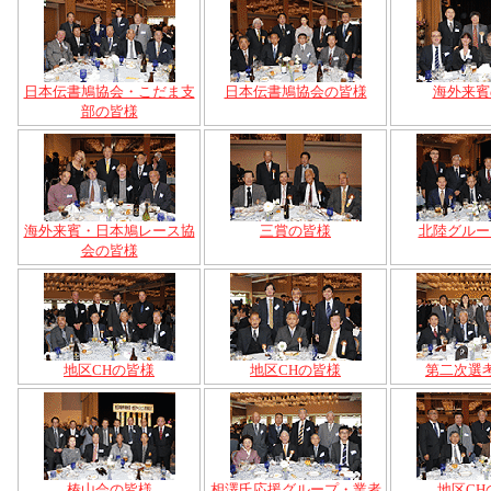
日本伝書鳩協会・こだま支
日本伝書鳩協会の皆様
海外来賓
部の皆様
海外来賓・日本鳩レース協
三賞の皆様
北陸グルー
会の皆様
地区CHの皆様
地区CHの皆様
第二次選
椿山会の皆様
相澤氏応援グループ・業者
地区CH