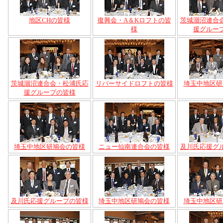
地区CHの皆様
復興会・A＆Kロフトの皆
茨城涸沼連合
様
援グルー
茨城涸沼連合会・松浦氏応
リバーサイドロフトの皆様
埼玉中地区研
援グループの皆様
埼玉中地区研鳩会の皆様
ニュー仙南連合会の皆様
及川氏応援グ
及川氏応援グループの皆様
埼玉中地区研鳩会の皆様
埼玉中地区研